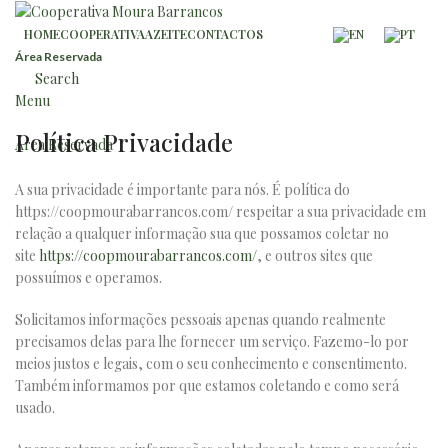
HOME
COOPERATIVA
AZEITE
CONTACTOS
Área Reservada
Search
Menu
Política Privacidade
Área Reservada
A sua privacidade é importante para nós. É política do
https://coopmourabarrancos.com/ respeitar a sua privacidade em
relação a qualquer informação sua que possamos coletar no
site
https://coopmourabarrancos.com/
, e outros sites que
possuímos e operamos.
Solicitamos informações pessoais apenas quando realmente
precisamos delas para lhe fornecer um serviço. Fazemo-lo por
meios justos e legais, com o seu conhecimento e consentimento.
Também informamos por que estamos coletando e como será
usado.