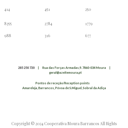
414
451
250
8355
2784
1779
988
316
677
285 250 720
|
Rua das Forças Armadas,9. 7860-034 Moura
|
geral@azeitemoura.pt
Pontos de receção/Reception points
Amareleja, Barrancos, Póvoa de S.Miguel, Sobral da Adiça
Copyright © 2024 Cooperativa Moura Barrancos All Rights