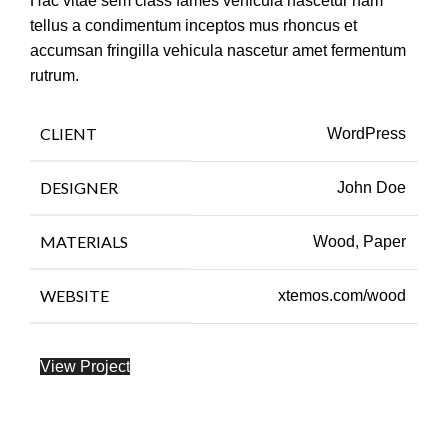
Hac vitae sem class fames vehicula nascetur nam
tellus a condimentum inceptos mus rhoncus et
accumsan fringilla vehicula nascetur amet fermentum
rutrum.
CLIENT
WordPress
DESIGNER
John Doe
MATERIALS
Wood, Paper
WEBSITE
xtemos.com/wood
View Project