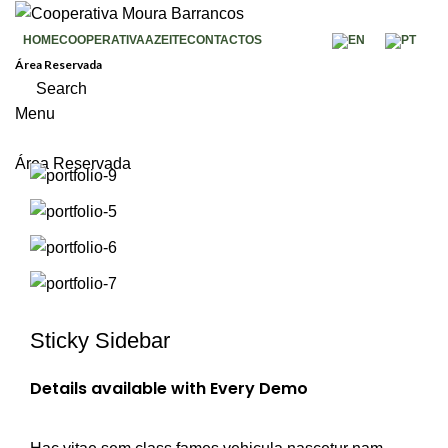
HOME
COOPERATIVA
AZEITE
CONTACTOS
Área Reservada
Search
Menu
Área Reservada
Sticky Sidebar
Details available with Every Demo