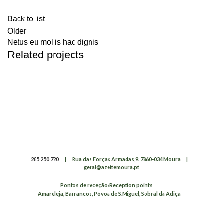
Back to list
Older
Netus eu mollis hac dignis
Related projects
Kitchen
Leo uteu ullamcorper
285 250 720
|
Rua das Forças Armadas,9. 7860-034 Moura
|
geral@azeitemoura.pt
Pontos de receção/Reception points
Amareleja, Barrancos, Póvoa de S.Miguel, Sobral da Adiça