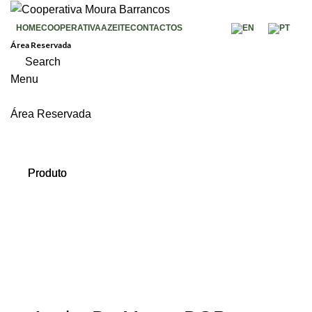
HOME
COOPERATIVA
AZEITE
CONTACTOS
Área Reservada
Search
Menu
Área Reservada
Produto
Produto