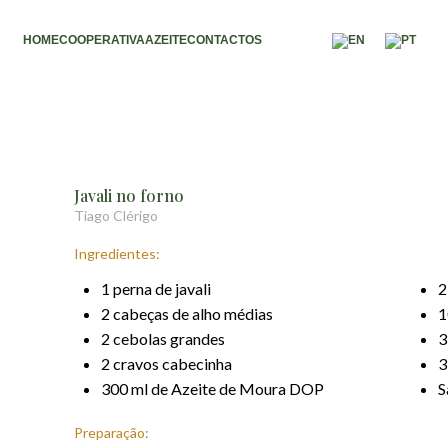
HOME
COOPERATIVA
AZEITE
CONTACTOS
Javali no forno
Tiago Clérigo
Ingredientes:
1 perna de javali
2
2 cabeças de alho médias
1
2 cebolas grandes
3
2 cravos cabecinha
3
300 ml de Azeite de Moura DOP
S
Preparação: