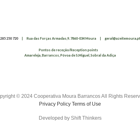
285 250 720
|
Rua das Forças Armadas,9. 7860-034 Moura
|
geral@azeitemoura.p
Pontos de receção/Reception points
Amareleja, Barrancos, Póvoa de S.Miguel, Sobral da Adiça
pyright © 2024 Cooperativa Moura Barrancos All Rights Reserv
Privacy Policy Terms of Use
Developed by Shift Thinkers