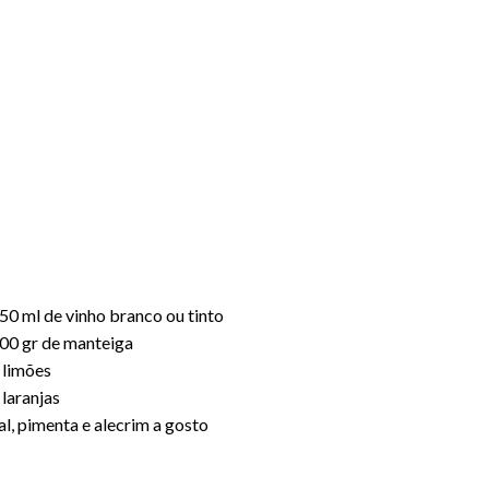
50 ml de vinho branco ou tinto
00 gr de manteiga
 limões
 laranjas
al, pimenta e alecrim a gosto